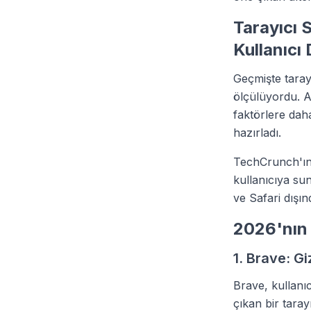
Tarayıcı 
Kullanıcı
Geçmişte taray
ölçülüyordu. An
faktörlere daha
hazırladı.
TechCrunch'ın 
kullanıcıya su
ve Safari dışın
2026'nın 
1. Brave: Gi
Brave, kullanıc
çıkan bir taray