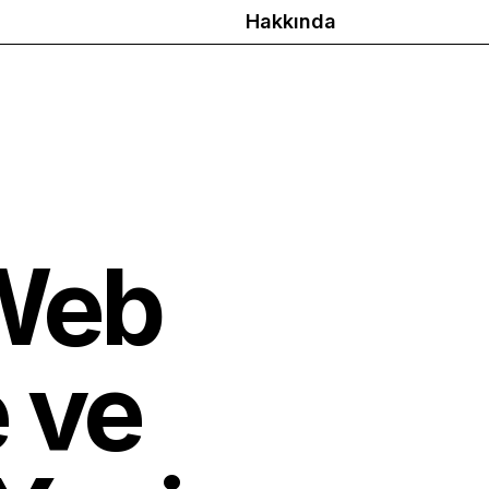
Hakkında
 Web
e ve