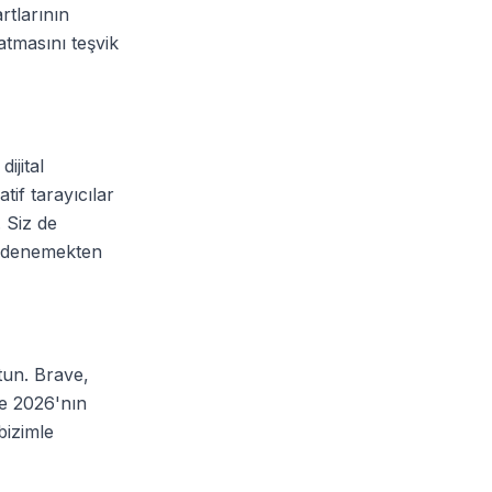
rtlarının
atmasını teşvik
ijital
tif tarayıcılar
. Siz de
ri denemekten
tun. Brave,
ve 2026'nın
bizimle