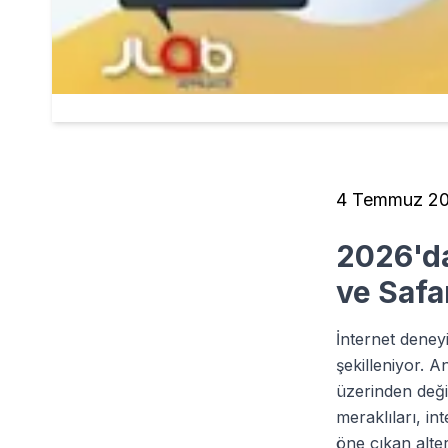
4 Temmuz 2
2026'da
ve Safa
İnternet deneyi
şekilleniyor. A
üzerinden değil
meraklıları, in
öne çıkan alter