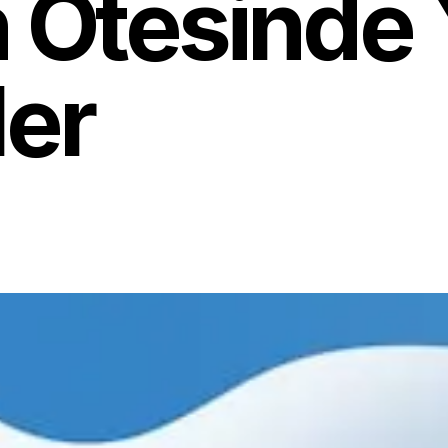
n Ötesinde 
er