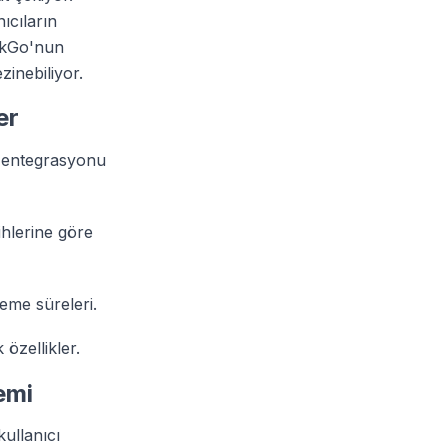
ıcıların
ckGo'nun
zinebiliyor.
er
N entegrasyonu
ihlerine göre
eme süreleri.
özellikler.
nemi
kullanıcı