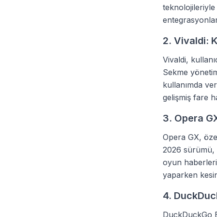
teknolojileriyle
entegrasyonlar
2. Vivaldi: 
Vivaldi, kullan
Sekme yönetimi,
kullanımda veri
gelişmiş fare h
3. Opera GX
Opera GX, özell
2026 sürümü, 
oyun haberleri
yaparken kesin
4. DuckDuck
DuckDuckGo Bro