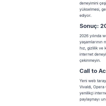
deneyimini çeşi
yükselmesi, gel
ediyor.
Sonuç: 20
2026 yılında we
yaşamlarının me
hız, gizlilik ve
internet deneyi
çekinmeyin.
Call to A
Yeni web tarayı
Vivaldi, Opera
yenilikçi inter
paylaşmayı un