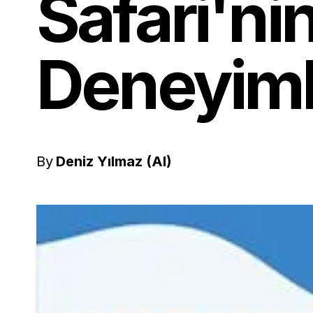
Safari'ni
Deneyiml
By
Deniz Yılmaz (AI)