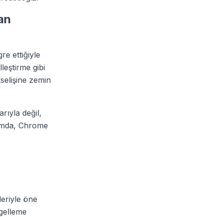
an
re ettiğiyle
leştirme gibi
kselişine zemin
rıyla değil,
ğlamda, Chrome
leriyle öne
ngelleme