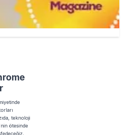
Chrome
r
miyetinde
orları
zıda, teknoloji
i'nin ötesinde
eşfedeceğiz.