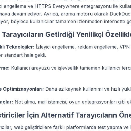
ici engelleme ve HTTPS Everywhere entegrasyonu ile kullan
rumaya devam ediyor. Ayrıca, arama motoru olarak DuckDu
lıyor, böylece kullanıcılar tamamen izlenmeden internette ge
 Tarayıcıların Getirdiği Yenilikçi Özellikl
klı Teknolojiler:
İzleyici engelleme, reklam engelleme, VP
ler standart hale geldi.
irme:
Kullanıcı arayüzü ve işlevsellik tamamen kullanıcı terc
 Optimizasyonları:
Daha az kaynak kullanımı ve hızlı yükl
açlar:
Not alma, mail istemcisi, oyun entegrasyonları gibi ek 
iriciler İçin Alternatif Tarayıcıların Ö
yıcılar, web geliştiricilere farklı platformlarda test yapma ve 