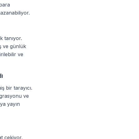
 para
azanabiliyor.
k tanıyor.
iş ve günlük
ilebilir ve
ı
ş bir tarayıcı.
egrasyonu ve
eya yayın
t çekiyor.