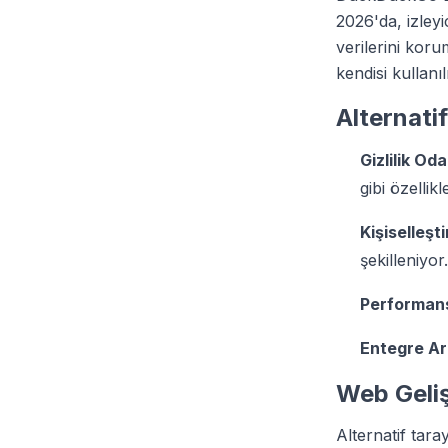
2026'da, izley
verilerini ko
kendisi kullanı
Alternatif
Gizlilik Oda
gibi özellik
Kişiselleşt
şekilleniyor.
Performans
Entegre Ar
Web Gelişt
Alternatif tara