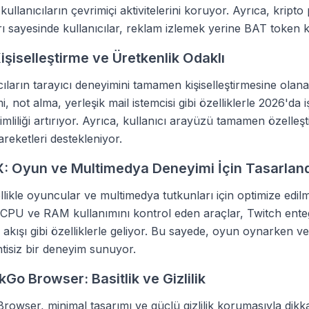
 kullanıcıların çevrimiçi aktivitelerini koruyor. Ayrıca, kripto
ı sayesinde kullanıcılar, reklam izlemek yerine BAT token k
Kişiselleştirme ve Üretkenlik Odaklı
ıcıların tarayıcı deneyimini tamamen kişiselleştirmesine olana
 not alma, yerleşik mail istemcisi gibi özelliklerle 2026'da 
mliliği artırıyor. Ayrıca, kullanıcı arayüzü tamamen özelleştir
areketleri destekleniyor.
: Oyun ve Multimedya Deneyimi İçin Tasarland
ikle oyuncular ve multimedya tutkunları için optimize edilmi
CPU ve RAM kullanımını kontrol eden araçlar, Twitch ent
 akışı gibi özelliklerle geliyor. Bu sayede, oyun oynarken v
tisiz bir deneyim sunuyor.
Go Browser: Basitlik ve Gizlilik
wser, minimal tasarımı ve güçlü gizlilik korumasıyla dikka