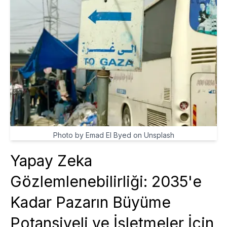
Photo by Emad El Byed on Unsplash
Yapay Zeka
Gözlemlenebilirliği: 2035'e
Kadar Pazarın Büyüme
Potansiyeli ve İşletmeler İçin