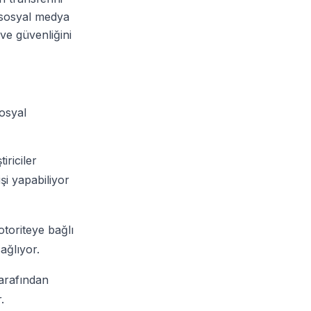
, sosyal medya
 ve güvenliğini
osyal
iriciler
şi yapabiliyor
toriteye bağlı
ağlıyor.
tarafından
.