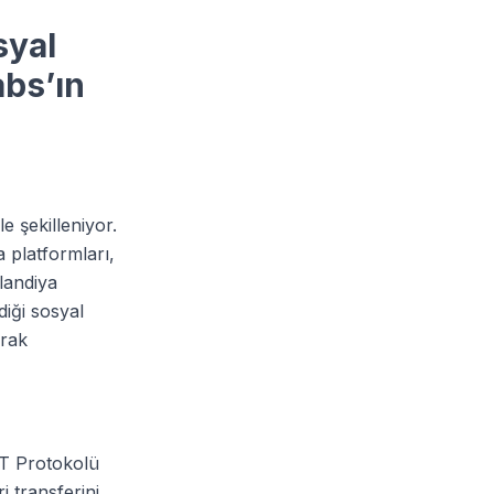
syal
abs’ın
le şekilleniyor.
a platformları,
nlandiya
diği sosyal
arak
 AT Protokolü
i transferini