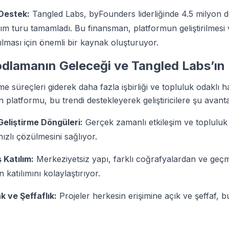
 Destek:
Tangled Labs, byFounders liderliğinde 4.5 milyon do
ım turu tamamladı. Bu finansman, platformun geliştirilmesi 
rılması için önemli bir kaynak oluşturuyor.
dlamanın Geleceği ve Tangled Labs’ın
rme süreçleri giderek daha fazla işbirliği ve topluluk odaklı ha
 platformu, bu trendi destekleyerek geliştiricilere şu avanta
Geliştirme Döngüleri:
Gerçek zamanlı etkileşim ve topluluk 
ızlı çözülmesini sağlıyor.
 Katılım:
Merkeziyetsiz yapı, farklı coğrafyalardan ve geç
rin katılımını kolaylaştırıyor.
 ve Şeffaflık:
Projeler herkesin erişimine açık ve şeffaf, 