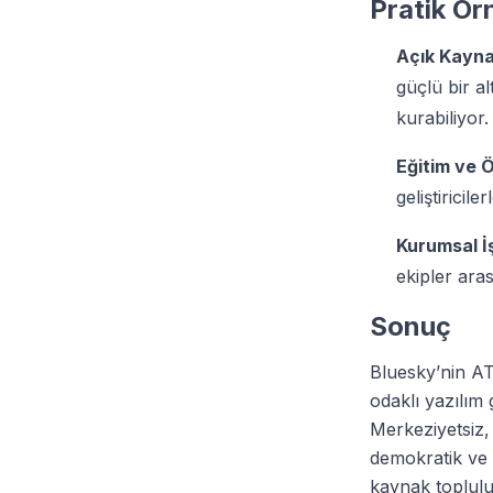
Pratik Ör
Açık Kayna
güçlü bir al
kurabiliyor.
Eğitim ve 
geliştiricil
Kurumsal İş
ekipler arası
Sonuç
Bluesky’nin AT
odaklı yazılım 
Merkeziyetsiz, 
demokratik ve et
kaynak toplulu