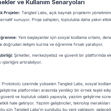
nekler ve Kullanım Senaryoları
k Projeler:
Tangled Labs, açık kaynak projelerin yönetimin
ternatif sunuyor. Proje sahipleri, toplulukla daha yakın etki
Öğrenme:
Yeni başlayanlar için sosyal kodlama ortamı, dene
erle doğrudan iletişim kurma ve öğrenme fırsatı yaratıyor.
birliği:
Şirketler, merkeziyetsiz ve güvenli bir platformda eki
 işbirliğini artırabiliyor.
 Protokolü üzerinde yükselen Tangled Labs, sosyal kodlama 
geliştirme platformları arasında yenilikçi bir örnek teşkil ediy
güvenli ve topluluk odaklı yapısıyla, yazılım geliştirme süre
kili hale getiriyor. Yazılım geliştiriciler, teknoloji meraklılar
ğu için Tangled Labs’ın sunduğu bu yeni yaklaşım, gelece