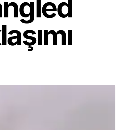
angled
klaşımı