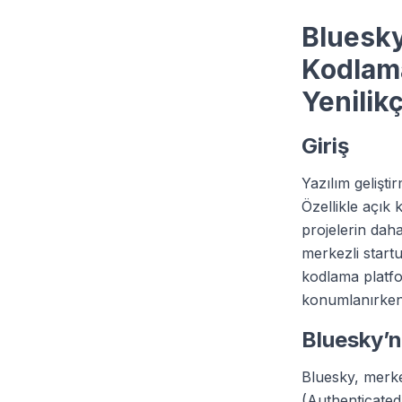
Bluesky
Kodlama
Yenilik
Giriş
Yazılım geliştir
Özellikle açık 
projelerin daha
merkezli start
kodlama platfo
konumlanırken, 
Bluesky’n
Bluesky, merkez
(Authenticated 