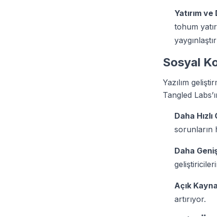
Yatırım ve
tohum yatır
yaygınlaştı
Sosyal Ko
Yazılım gelişti
Tangled Labs’ın
Daha Hızlı 
sorunların h
Daha Geniş
geliştiricile
Açık Kaynak
artırıyor.