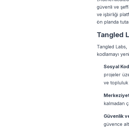
güvenli ve şef
ve işbirliği pla
ön planda tuta
Tangled L
Tangled Labs, 
kodlamayı yenid
Sosyal Kodl
projeler üze
ve topluluk 
Merkeziyet
kalmadan çal
Güvenlik ve
güvence alt