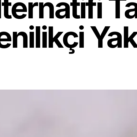
ternatifi T
enilikçi Ya