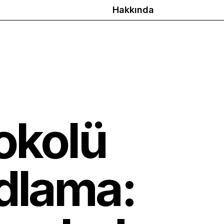
Hakkında
okolü
dlama: