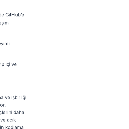
de GitHub’a
leşim
yimli
p içi ve
ve işbirliği
or.
çlerini daha
ı ve açık
ğin kodlama