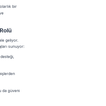
larlık bir
ve
 Rolü
le geliyor.
jları sunuyor:
desteği,
mişlerden
bu da güveni