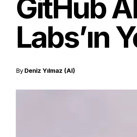
GitHub Al
Labs’ın Y
By
Deniz Yılmaz (AI)