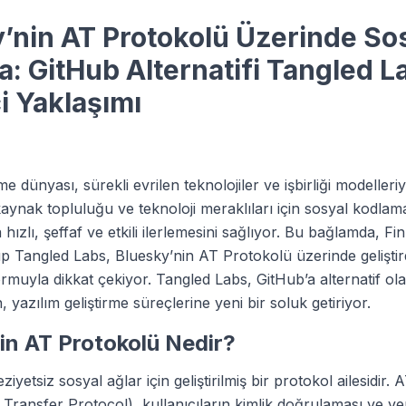
’nin AT Protokolü Üzerinde So
: GitHub Alternatifi Tangled L
çi Yaklaşımı
me dünyası, sürekli evrilen teknolojiler ve işbirliği modelleriy
kaynak topluluğu ve teknoloji meraklıları için sosyal kodlam
 hızlı, şeffaf ve etkili ilerlemesini sağlıyor. Bu bağlamda, Fi
up Tangled Labs, Bluesky’nin AT Protokolü üzerinde geliştir
rmuyla dikkat çekiyor. Tangled Labs, GitHub’a alternatif ol
yazılım geliştirme süreçlerine yeni bir soluk getiriyor.
in AT Protokolü Nedir?
iyetsiz sosyal ağlar için geliştirilmiş bir protokol ailesidir.
Transfer Protocol), kullanıcıların kimlik doğrulaması ve ver