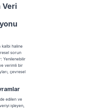
 Veri
syonu
 kalbi haline
vresel sorun
: Yenilenebilir
e verimli bir
yları, çevresel
avramlar
lde edilen ve
eriyi işleyen,