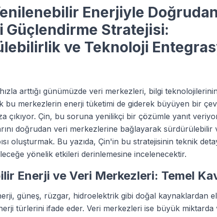
Yenilenebilir Enerjiyle Doğrudan
 Güçlendirme Stratejisi:
lebilirlik ve Teknoloji Entegra
 hızla arttığı günümüzde veri merkezleri, bilgi teknolojilerinin
ak bu merkezlerin enerji tüketimi de giderek büyüyen bir çe
a çıkıyor. Çin, bu soruna yenilikçi bir çözümle yanıt veriyor
arını doğrudan veri merkezlerine bağlayarak sürdürülebilir v
pısı oluşturmak. Bu yazıda, Çin'in bu stratejisinin teknik deta
leceğe yönelik etkileri derinlemesine incelenecektir.
ilir Enerji ve Veri Merkezleri: Temel K
nerji, güneş, rüzgar, hidroelektrik gibi doğal kaynaklardan e
ji türlerini ifade eder. Veri merkezleri ise büyük miktarda v