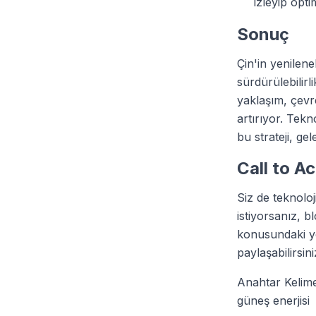
izleyip opti
Sonuç
Çin'in yenilene
sürdürülebilirl
yaklaşım, çevre
artırıyor. Tekn
bu strateji, ge
Call to A
Siz de teknoloj
istiyorsanız, 
konusundaki ye
paylaşabilirsini
Anahtar Kelimele
güneş enerjisi