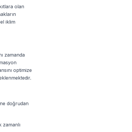
kıtlara olan
nakların
el iklim
aynı zamanda
tomasyon
ansını optimize
eklenmektedir.
rine doğrudan
ek zamanlı