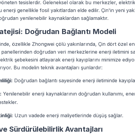
öneten tesislerdir. Geleneksel olarak bu merkezler, elektr
u enerji genellikle fosil yakıtlardan elde edilir. Çin'in yeni ya
 doğrudan yenilenebilir kaynaklardan sağlamaktır.
ratejisi: Doğrudan Bağlantı Modeli
nde, özellikle Zhongwei çölü yakınlarında, Çin dört özel ene
panellerinden doğrudan veri merkezlerine enerji iletimini sa
ektrik şebekesini atlayarak enerji kayıplarını minimize ediyo
tırıyor. Bu modelin teknik avantajları şunlardır:
liliği:
Doğrudan bağlantı sayesinde enerji iletiminde kayıplar
:
Yenilenebilir enerji kaynaklarının doğrudan kullanımı, ener
estekler.
nliği:
Uzun vadede enerji maliyetlerinde düşüş sağlar.
e Sürdürülebilirlik Avantajları