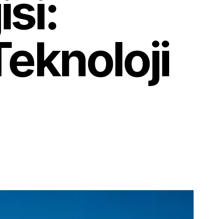
si:
Teknoloji