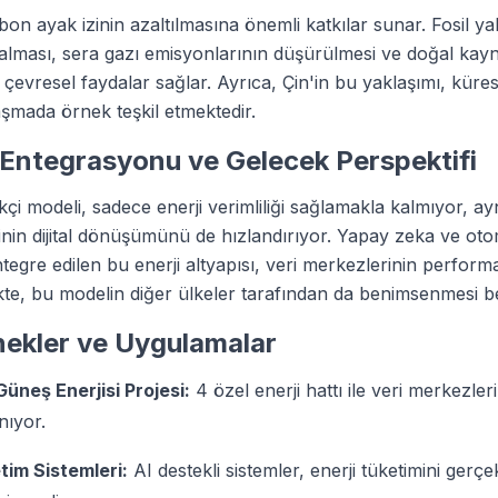
rbon ayak izinin azaltılmasına önemli katkılar sunar. Fosil ya
zalması, sera gazı emisyonlarının düşürülmesi ve doğal kay
çevresel faydalar sağlar. Ayrıca, Çin'in bu yaklaşımı, küres
aşmada örnek teşkil etmektedir.
 Entegrasyonu ve Gelecek Perspektifi
ikçi modeli, sadece enerji verimliliği sağlamakla kalmıyor, 
inin dijital dönüşümünü de hızlandırıyor. Yapay zeka ve o
entegre edilen bu enerji altyapısı, veri merkezlerinin perform
kte, bu modelin diğer ülkeler tarafından da benimsenmesi b
nekler ve Uygulamalar
üneş Enerjisi Projesi:
4 özel enerji hattı ile veri merkezle
nıyor.
tim Sistemleri:
AI destekli sistemler, enerji tüketimini gerç