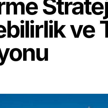
me Strateji
bilirlik ve 
syonu