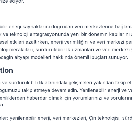
mize ediyor.
bilir enerji kaynaklarını doğrudan veri merkezlerine bağlama 
ik ve teknoloji entegrasyonunda yeni bir dönemin kapılarını 
sel etkileri azaltırken, enerji verimliliğini ve veri merkezi p
oloji meraklıları, sürdürülebilirlik uzmanları ve veri merkezi y
leceğin altyapı modelleri hakkında önemli ipuçları sunuyor.
ction
i ve sürdürülebilirlik alanındaki gelişmeleri yakından takip 
blogumuzu takip etmeye devam edin. Yenilenebilir enerji ve v
niliklerden haberdar olmak için yorumlarınızı ve sorularını
z!
r: yenilenebilir enerji, veri merkezleri, Çin teknolojisi, sürdü