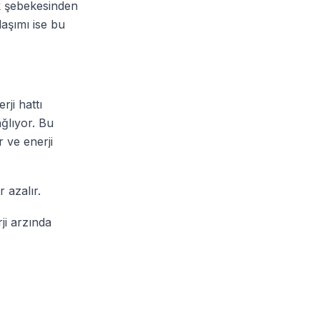
ik şebekesinden
klaşımı ise bu
rji hattı
ğlıyor. Bu
r ve enerji
 azalır.
ji arzında