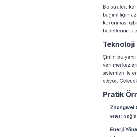
Bu strateji, ka
bağımlılığın a
korunması gibi 
hedeflerine ul
Teknoloji
Çin'in bu yenil
veri merkezler
sistemleri ile 
ediyor. Gelece
Pratik Ör
Zhongwei G
enerji sağla
Enerji Yöne