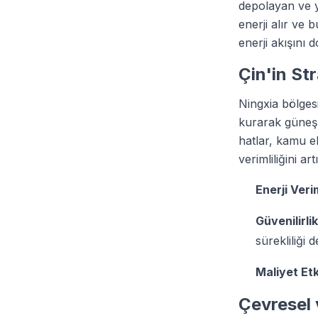
depolayan ve y
enerji alır ve b
enerji akışını
Çin'in St
Ningxia bölgesi
kurarak güneş 
hatlar, kamu el
verimliliğini ar
Enerji Verim
Güvenilirlik
sürekliliği d
Maliyet Etki
Çevresel v