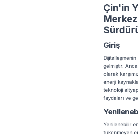
Çin'in 
Merkezi
Sürdürü
Giriş
Dijitalleşmenin
gelmiştir. Anc
olarak karşımız
enerji kaynakl
teknoloji altya
faydaları ve ge
Yenileneb
Yenilenebilir e
tükenmeyen ener