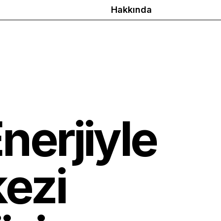
Hakkında
Enerjiyle
ezi