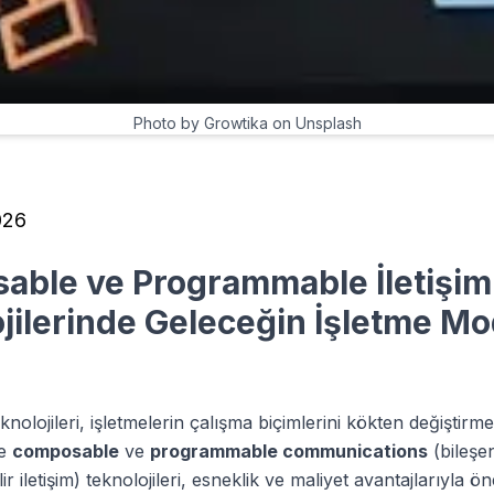
Photo by Growtika on Unsplash
026
ble ve Programmable İletişim
jilerinde Geleceğin İşletme Mo
m teknolojileri, işletmelerin çalışma biçimlerini kökten değişti
le
composable
ve
programmable communications
(bileşe
r iletişim) teknolojileri, esneklik ve maliyet avantajlarıyla ön