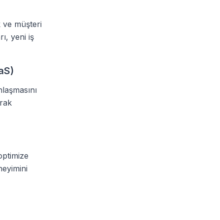
k ve müşteri
rı, yeni iş
aS)
nlaşmasını
arak
optimize
neyimini