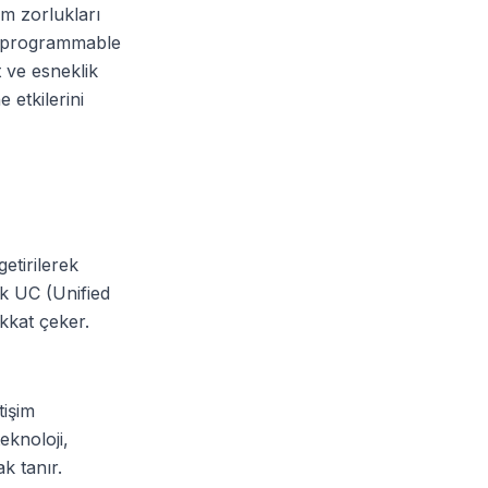
im zorlukları
ve programmable
t ve esneklik
 etkilerini
getirilerek
sik UC (Unified
kkat çeker.
tişim
eknoloji,
ak tanır.