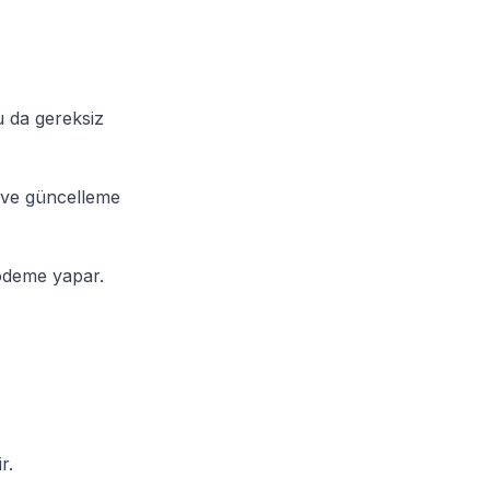
bu da gereksiz
m ve güncelleme
 ödeme yapar.
r.