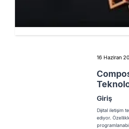
16 Haziran 2
Composa
Teknolo
Giriş
Dijital iletişi
ediyor. Özellik
programlanabili