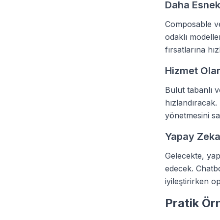
Daha Esnek
Composable ve 
odaklı modeller 
fırsatlarına hı
Hizmet Olar
Bulut tabanlı 
hızlandıracak. 
yönetmesini sa
Yapay Zeka
Gelecekte, yap
edecek. Chatbot
iyileştirirken 
Pratik Ör