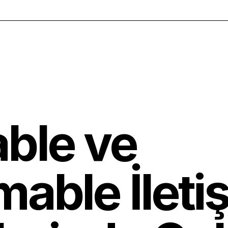
ble ve
able İleti