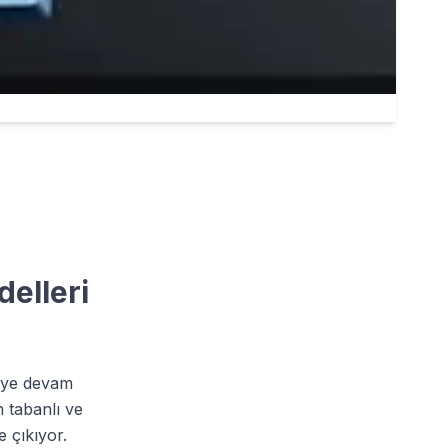
delleri
rmeye devam
n tabanlı ve
e çıkıyor.