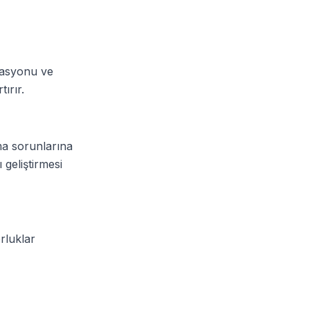
grasyonu ve
ırır.
ma sorunlarına
 geliştirmesi
rluklar