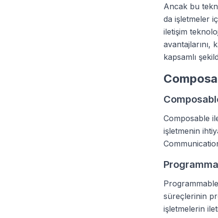
Ancak bu tekno
da işletmeler 
iletişim teknol
avantajlarını, 
kapsamlı şekild
Composab
Composabl
Composable ilet
işletmenin ihti
Communications
Programma
Programmable il
süreçlerinin pr
işletmelerin il