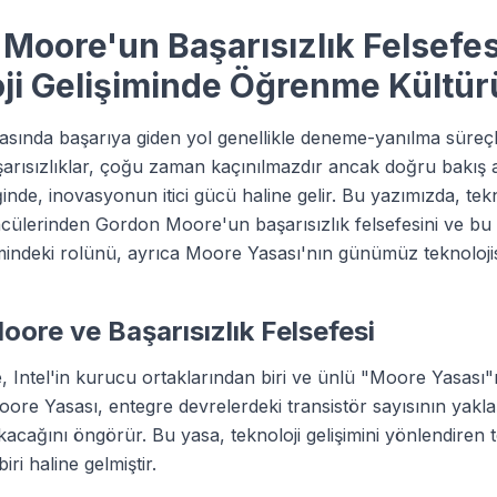
Moore'un Başarısızlık Felsefes
ji Gelişiminde Öğrenme Kültür
asında başarıya giden yol genellikle deneme-yanılma süreçl
arısızlıklar, çoğu zaman kaçınılmazdır ancak doğru bakış a
ğinde, inovasyonun itici gücü haline gelir. Bu yazımızda, tekn
ülerinden Gordon Moore'un başarısızlık felsefesini ve bu
imindeki rolünü, ayrıca Moore Yasası'nın günümüz teknolojisi
ore ve Başarısızlık Felsefesi
Intel'in kurucu ortaklarından biri ve ünlü "Moore Yasası"
Moore Yasası, entegre devrelerdeki transistör sayısının yaklaş
çıkacağını öngörür. Bu yasa, teknoloji gelişimini yönlendiren 
iri haline gelmiştir.