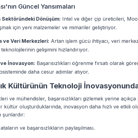
ı'nın Güncel Yansımaları
en Sektöründeki Dönüşüm:
Intel ve diğer çip üreticileri, Mo
aşmak için yeni malzemeler ve mimariler geliştiriyor.
 ve Veri Merkezleri:
Artan işlem gücü ihtiyacı, veri merkez
eknolojilerinin gelişimini hızlandırıyor.
k ve İnovasyon:
Başarısızlıkları öğrenme fırsatı olarak gören 
kosisteminde daha cesur adımlar atıyor.
lık Kültürünün Teknoloji İnovasyonunda
tleri ve mühendisler, başarısızlıkları gizlemek yerine açıkç
r kültür oluşturduklarında, inovasyon daha hızlı ve etkili o
 şunlardır:
taların ve başarısızlıkların paylaşılması.