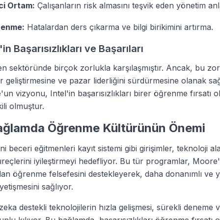
ci Ortam:
Çalışanların risk almasını teşvik eden yönetim anl
renme:
Hatalardan ders çıkarma ve bilgi birikimini artırma.
'in Başarısızlıkları ve Başarıları
tken sektöründe birçok zorlukla karşılaşmıştır. Ancak, bu zor
er geliştirmesine ve pazar liderliğini sürdürmesine olanak sağ
n vizyonu, Intel'in başarısızlıkları birer öğrenme fırsatı o
ili olmuştur.
ağlamda Öğrenme Kültürünün Önemi
ni beceri eğitmenleri kayıt sistemi gibi girişimler, teknoloji a
eçlerini iyileştirmeyi hedefliyor. Bu tür programlar, Moore
rdan öğrenme felsefesini destekleyerek, daha donanımlı ve ye
etişmesini sağlıyor.
zeka destekli teknolojilerin hızla gelişmesi, sürekli deneme