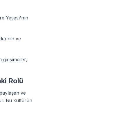
ore Yasası'nın
lerinin ve
girişimciler,
ki Rolü
a paylaşan ve
lur. Bu kültürün