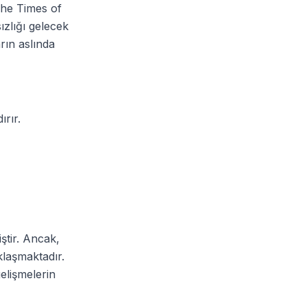
 The Times of
ızlığı gelecek
rın aslında
ırır.
ştir. Ancak,
klaşmaktadır.
elişmelerin