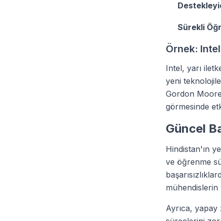
Destekleyi
Sürekli Öğ
Örnek: Intel
Intel, yarı ile
yeni teknolojil
Gordon Moore'u
görmesinde etk
Güncel B
Hindistan'ın ye
ve öğrenme sür
başarısızlıkla
mühendislerin y
Ayrıca, yapay 