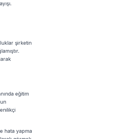
ayışı.
luklar şirketin
lamıştır.
larak
lanında eğitim
'un
nilikçi
 ve hata yapma