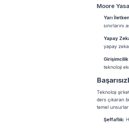
Moore Yasas
Yarı İletk
sınırlarını 
Yapay Zeka
yapay zeka t
Girişimcili
teknoloji e
Başarısız
Teknoloji şirke
ders çıkaran bi
temel unsurları
Şeffaflık:
Ha