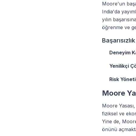
Moore'un başar
India'da yayım
yılın başarısın
öğrenme ve gel
Başarısızlı
Deneyim K
Yenilikçi Ç
Risk Yöneti
Moore Ya
Moore Yasası, y
fiziksel ve ek
Yine de, Moore
önünü açmakta