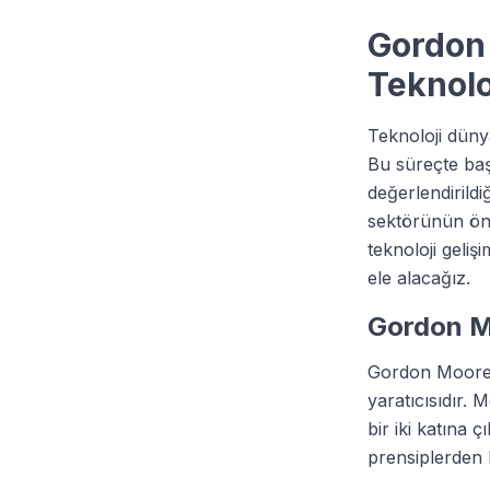
Gordon 
Teknolo
Teknoloji düny
Bu süreçte baş
değerlendirildi
sektörünün önc
teknoloji geliş
ele alacağız.
Gordon Mo
Gordon Moore, 
yaratıcısıdır. 
bir iki katına 
prensiplerden b