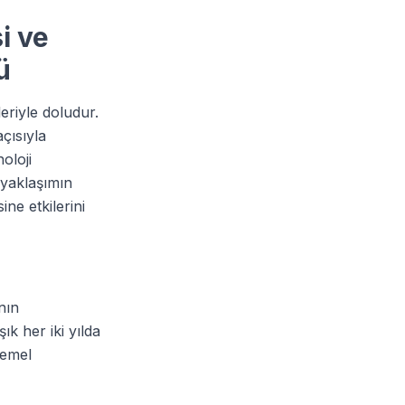
i ve
ü
eriyle doludur.
çısıyla
oloji
 yaklaşımın
ne etkilerini
nın
ık her iki yılda
temel