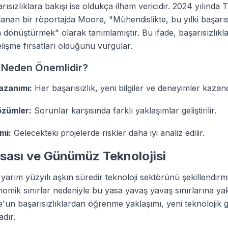
ısızlıklara bakışı ise oldukça ilham vericidir. 2024 yılında
lanan bir röportajda Moore, "Mühendislikte, bu yılki başarıs
a dönüştürmek" olarak tanımlamıştır. Bu ifade, başarısızlıkla
işme fırsatları olduğunu vurgular.
k Neden Önemlidir?
azanımı:
Her başarısızlık, yeni bilgiler ve deneyimler kazand
özümler:
Sorunlar karşısında farklı yaklaşımlar geliştirilir.
mi:
Gelecekteki projelerde riskler daha iyi analiz edilir.
sası ve Günümüz Teknolojisi
arım yüzyılı aşkın süredir teknoloji sektörünü şekillendirmi
onomik sınırlar nedeniyle bu yasa yavaş yavaş sınırlarına ya
'un başarısızlıklardan öğrenme yaklaşımı, yeni teknolojik g
dır.