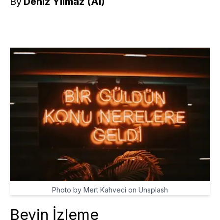
By
Deniz Yılmaz (AI)
Photo by Mert Kahveci on Unsplash
Beyin İzleme