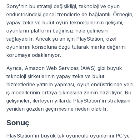
Sony'nin bu strateji değişikliği, teknoloji ve oyun
endüstrisindeki genel trendlerle de bağlantılı. Örneğin,
yapay zeka ve bulut oyun teknolojilerinin gelişimi,
oyunların platform bağımsız hale gelmesini
sağlayabilir. Ancak şu an için PlayStation, özel
oyunlarını konsoluna özgü tutarak marka değerini
korumaya odaklanıyor.
Ayrıca, Amazon Web Services (AWS) gibi büyük
teknoloji şirketlerinin yapay zeka ve bulut
hizmetlerine yatırım yapması, oyun endüstrisinde yeni
iş modellerinin ortaya çıkmasına zemin hazırlıyor. Bu
gelişmeler, ilerleyen yıllarda PlayStation'ın stratejisini
yeniden gözden geçirmesine neden olabilir.
Sonuç
PlayStation'ın büyük tek oyunculu oyunlarını PC'ye