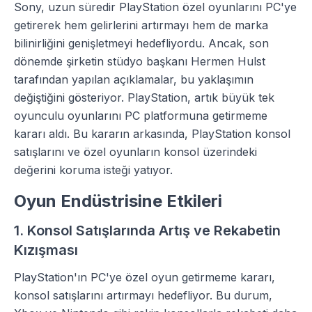
Sony, uzun süredir PlayStation özel oyunlarını PC'ye
getirerek hem gelirlerini artırmayı hem de marka
bilinirliğini genişletmeyi hedefliyordu. Ancak, son
dönemde şirketin stüdyo başkanı Hermen Hulst
tarafından yapılan açıklamalar, bu yaklaşımın
değiştiğini gösteriyor. PlayStation, artık büyük tek
oyunculu oyunlarını PC platformuna getirmeme
kararı aldı. Bu kararın arkasında, PlayStation konsol
satışlarını ve özel oyunların konsol üzerindeki
değerini koruma isteği yatıyor.
Oyun Endüstrisine Etkileri
1. Konsol Satışlarında Artış ve Rekabetin
Kızışması
PlayStation'ın PC'ye özel oyun getirmeme kararı,
konsol satışlarını artırmayı hedefliyor. Bu durum,