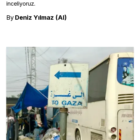
inceliyoruz.
By
Deniz Yılmaz (AI)