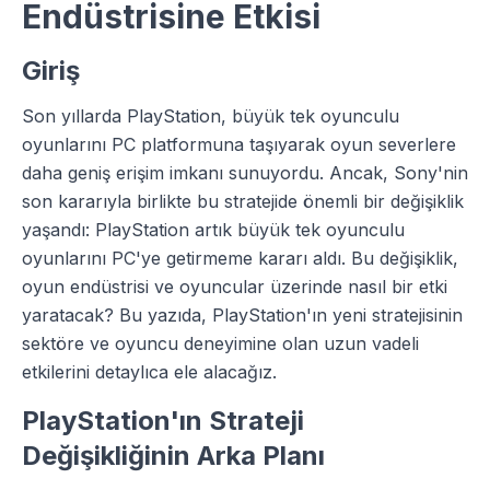
Endüstrisine Etkisi
Giriş
Son yıllarda PlayStation, büyük tek oyunculu
oyunlarını PC platformuna taşıyarak oyun severlere
daha geniş erişim imkanı sunuyordu. Ancak, Sony'nin
son kararıyla birlikte bu stratejide önemli bir değişiklik
yaşandı: PlayStation artık büyük tek oyunculu
oyunlarını PC'ye getirmeme kararı aldı. Bu değişiklik,
oyun endüstrisi ve oyuncular üzerinde nasıl bir etki
yaratacak? Bu yazıda, PlayStation'ın yeni stratejisinin
sektöre ve oyuncu deneyimine olan uzun vadeli
etkilerini detaylıca ele alacağız.
PlayStation'ın Strateji
Değişikliğinin Arka Planı