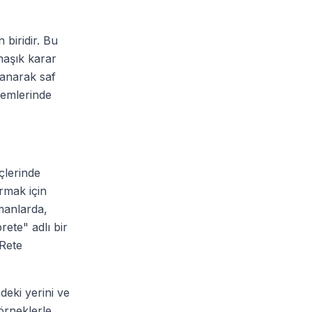
 biridir. Bu
rmaşık karar
lanarak saf
temlerinde
çlerinde
ırmak için
amanlarda,
ete" adlı bir
 Rete
deki yerini ve
 örneklerle