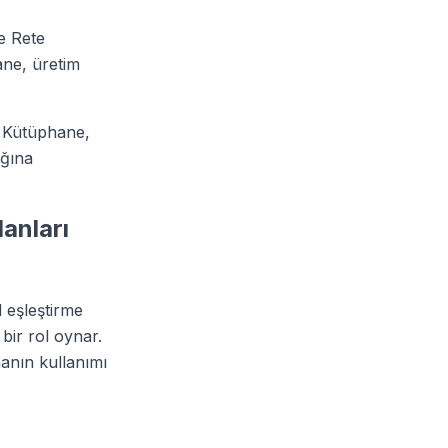
e Rete
ane, üretim
. Kütüphane,
ığına
anları
 eşleştirme
 bir rol oynar.
anın kullanımı