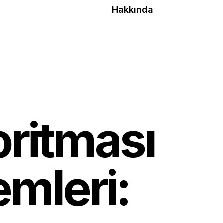
Hakkında
oritması
emleri: