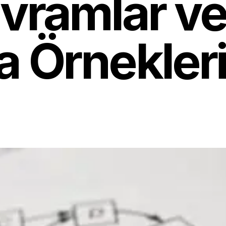
vramlar v
 Örnekler