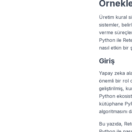
Örnekle
Üretim kural s
sistemler, beli
verme süreçler
Python ile Rete
nasıl etkin bir 
Giriş
Yapay zeka alan
önemli bir rol 
geliştirilmiş, 
Python ekosist
kütüphane PyPI 
algoritmasını da
Bu yazıda, Rete
Python ile nası