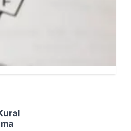
Kural
ama