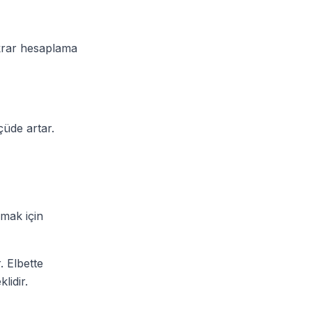
krar hesaplama
çüde artar.
amak için
. Elbette
lidir.