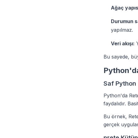
Ağaç yapıs
Durumun s
yapılmaz.
Veri akışı:
Y
Bu sayede, büy
Python'd
Saf Python 
Python'da Rete
faydalıdır. Bas
Bu örnek, Rete 
gerçek uygulam
prete Kütüp