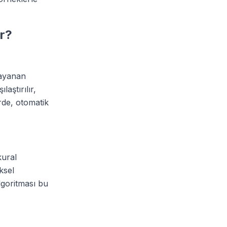
ir?
dayanan
aştırılır,
rde, otomatik
kural
ksel
algoritması bu