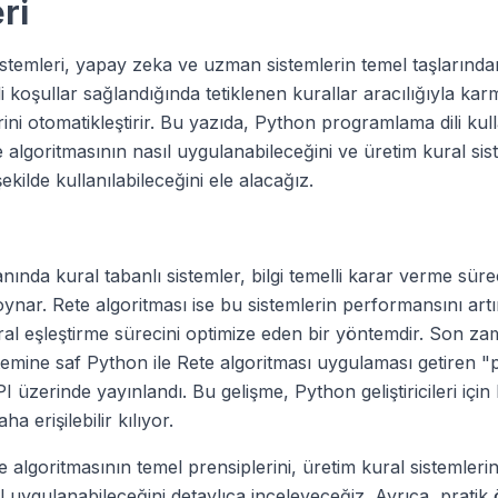
ri
istemleri, yapay zeka ve uzman sistemlerin temel taşlarından
rli koşullar sağlandığında tetiklenen kurallar aracılığıyla ka
ini otomatikleştirir. Bu yazıda, Python programlama dili kul
 algoritmasının nasıl uygulanabileceğini ve üretim kural sis
şekilde kullanılabileceğini ele alacağız.
ında kural tabanlı sistemler, bilgi temelli karar verme süre
oynar. Rete algoritması ise bu sistemlerin performansını art
kural eşleştirme sürecini optimize eden bir yöntemdir. Son z
emine saf Python ile Rete algoritması uygulaması getiren "pr
üzerinde yayınlandı. Bu gelişme, Python geliştiricileri için
ha erişilebilir kılıyor.
 algoritmasının temel prensiplerini, üretim kural sistemlerin
l uygulanabileceğini detaylıca inceleyeceğiz. Ayrıca, pratik