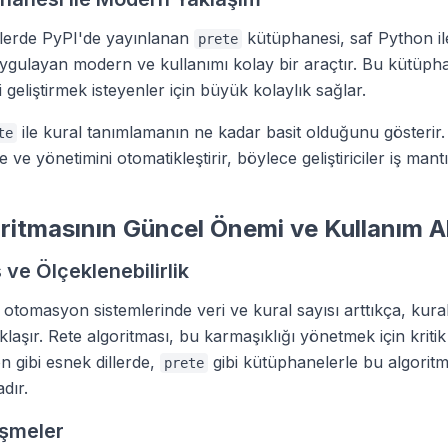
nlerde PyPI'de yayınlanan
kütüphanesi, saf Python il
prete
uygulayan modern ve kullanımı kolay bir araçtır. Bu kütüph
i geliştirmek isteyenler için büyük kolaylık sağlar.
ile kural tanımlamanın ne kadar basit olduğunu gösterir
te
e ve yönetimini otomatikleştirir, böylece geliştiriciler iş mant
ritmasının Güncel Önemi ve Kullanım Al
ve Ölçeklenebilirlik
otomasyon sistemlerinde veri ve kural sayısı arttıkça, kural
laşır. Rete algoritması, bu karmaşıklığı yönetmek için kritik
n gibi esnek dillerde,
gibi kütüphanelerle bu algoritm
prete
dır.
işmeler