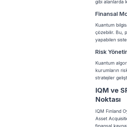
gibi alanlarda 
Finansal Mo
Kuantum bilgisa
çözebilir. Bu,
yapabilen sistem
Risk Yöneti
Kuantum algorit
kurumların ris
stratejiler geli
IQM ve SP
Noktası
IQM Finland Oy,
Asset Acquisit
finansal kaynak