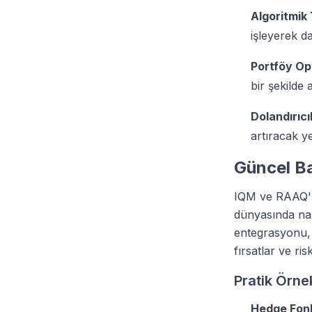
Algoritmik 
işleyerek dah
Portföy Op
bir şekilde
Dolandırıcı
artıracak y
Güncel Ba
IQM ve RAAQ'n
dünyasında nas
entegrasyonu, 
fırsatlar ve ri
Pratik Örne
Hedge Fonl