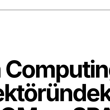
 Computin
ektöründek