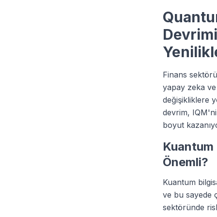
Quantu
Devrimi
Yenilikl
Finans sektörü,
yapay zeka ve b
değişikliklere 
devrim, IQM'ni
boyut kazanıyo
Kuantum 
Önemli?
Kuantum bilgisa
ve bu sayede ç
sektöründe risk