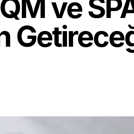
 IQM ve SP
in Getirece