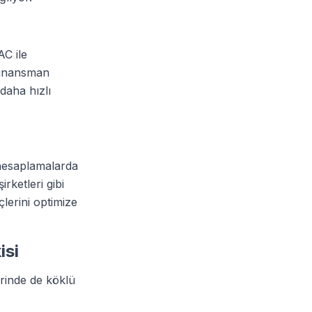
AC ile
 finansman
daha hızlı
 hesaplamalarda
rketleri gibi
lerini optimize
isi
erinde de köklü