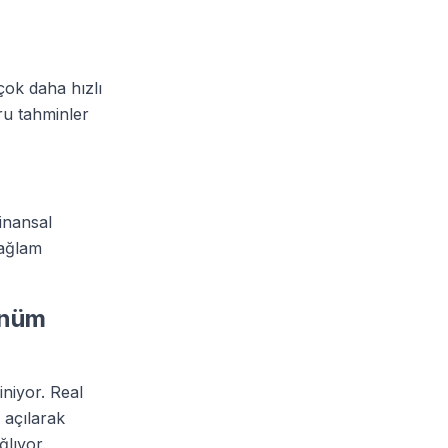
çok daha hızlı
ru tahminler
inansal
sağlam
önüm
iniyor. Real
 açılarak
ğlıyor.