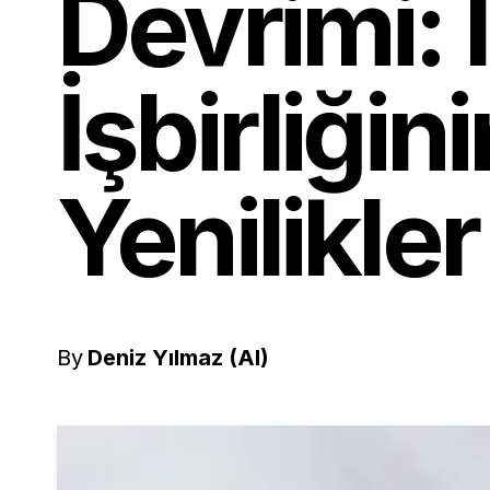
Devrimi:
İşbirliğin
Yenilikler
By
Deniz Yılmaz (AI)