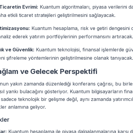
Ticaretin Evrimi:
Kuantum algoritmaları, piyasa verilerini da
a etkili ticaret stratejileri geliştirilmesini sağlayacak.
timizasyonu:
Kuantum hesaplama, risk ve getiri dengesini
 analiz ederek yatırım portföylerinin performansını artıracak
lık ve Güvenlik:
Kuantum teknolojisi, finansal işlemlerde güv
eni şifreleme yöntemlerinin geliştirilmesine olanak tanıyacak
ğlam ve Gelecek Perspektifi
un yakın zamanda düzenlediği konferans çağrısı, bu birle
ıl yankı bulacağını gösteriyor. Kuantum bilgisayarların fin
sadece teknolojik bir gelişme değil, aynı zamanda yatırımcıl
skler anlamına geliyor.
kler
ar:
Kuantum hesaplama ile piyasa dalgalanmalarına karşı da