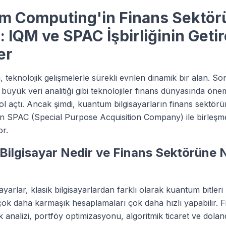
m Computing'in Finans Sektör
: IQM ve SPAC İşbirliğinin Geti
er
 teknolojik gelişmelerle sürekli evrilen dinamik bir alan. Son
üyük veri analitiği gibi teknolojiler finans dünyasında önem
yol açtı. Ancak şimdi, kuantum bilgisayarların finans sektör
n SPAC (Special Purpose Acquisition Company) ile birleşmes
r.
Bilgisayar Nedir ve Finans Sektörüne
yarlar, klasik bilgisayarlardan farklı olarak kuantum bitleri 
ok daha karmaşık hesaplamaları çok daha hızlı yapabilir. 
 analizi, portföy optimizasyonu, algoritmik ticaret ve dolandır