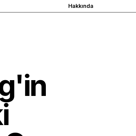
Hakkında
g'in
i