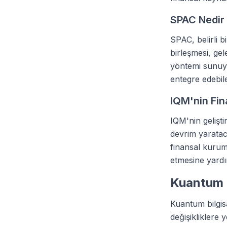
SPAC Nedir
SPAC, belirli b
birleşmesi, ge
yöntemi sunuyo
entegre edebil
IQM'nin Fin
IQM'nin gelişti
devrim yarataca
finansal kuruml
etmesine yardı
Kuantum T
Kuantum bilgis
değişikliklere 