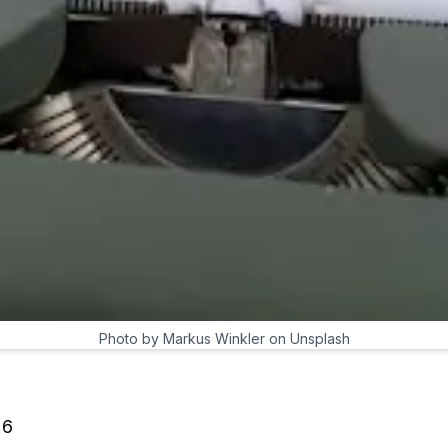
Photo by Markus Winkler on Unsplash
26