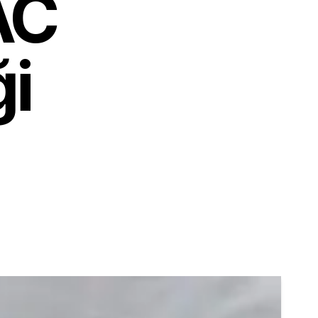
AC
ği