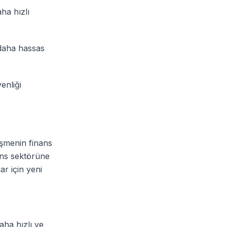
ha hızlı
 daha hassas
.
enliği
.
şmenin finans
ans sektörüne
ar için yeni
ha hızlı ve