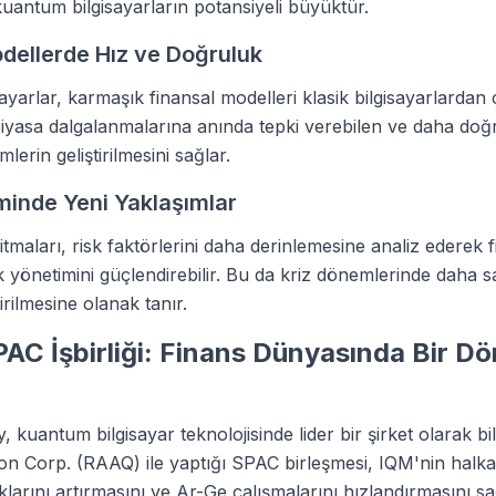
kuantum bilgisayarların potansiyeli büyüktür.
dellerde Hız ve Doğruluk
yarlar, karmaşık finansal modelleri klasik bilgisayarlardan 
 piyasa dalgalanmalarına anında tepki verebilen ve daha doğ
lerin geliştirilmesini sağlar.
minde Yeni Yaklaşımlar
maları, risk faktörlerini daha derinlemesine analiz ederek f
k yönetimini güçlendirebilir. Bu da kriz dönemlerinde daha 
ştirilmesine olanak tanır.
AC İşbirliği: Finans Dünyasında Bir D
 kuantum bilgisayar teknolojisinde lider bir şirket olarak bil
ion Corp. (RAAQ) ile yaptığı SPAC birleşmesi, IQM'nin halka
larını artırmasını ve Ar-Ge çalışmalarını hızlandırmasını sa