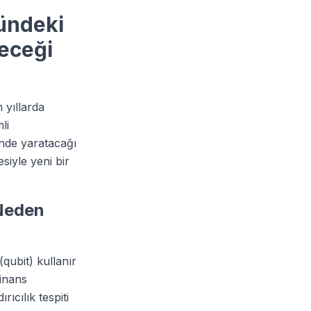
ündeki
receği
 yıllarda
li
ünde yaratacağı
iyle yeni bir
 Neden
(qubit) kullanır
Finans
ıcılık tespiti