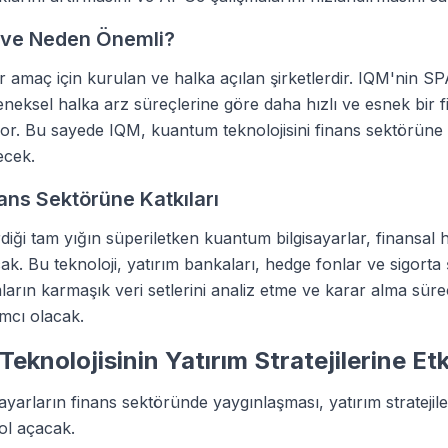
 ve Neden Önemli?
ir amaç için kurulan ve halka açılan şirketlerdir. IQM'nin SP
leneksel halka arz süreçlerine göre daha hızlı ve esnek bir
r. Bu sayede IQM, kuantum teknolojisini finans sektörüne 
ecek.
ans Sektörüne Katkıları
rdiği tam yığın süperiletken kuantum bilgisayarlar, finansal
k. Bu teknoloji, yatırım bankaları, hedge fonlar ve sigorta şi
arın karmaşık veri setlerini analiz etme ve karar alma süreç
mcı olacak.
eknolojisinin Yatırım Stratejilerine Etk
ayarların finans sektöründe yaygınlaşması, yatırım stratejil
yol açacak.