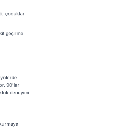
di, çocuklar
akit geçirme
eynlerde
r. 90'lar
ukluk deneyimi
e kurmaya