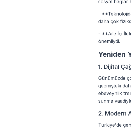
sosyal bağlar k
- **Teknolojide
daha çok fiziks
- **Aile İçi İle
önemliydi.
Yeniden Y
1. Dijital Ç
Günümüzde çoc
geçmişteki dah
ebeveynlik tre
sunma vaadiyle
2. Modern A
Türkiye'de gen