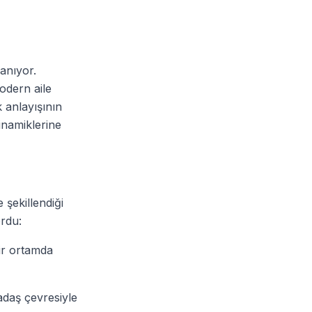
anıyor.
odern aile
 anlayışının
inamiklerine
 şekillendiği
ordu:
bir ortamda
daş çevresiyle