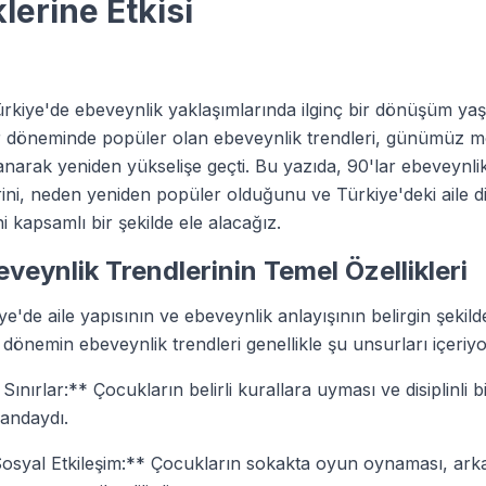
lerine Etkisi
ürkiye'de ebeveynlik yaklaşımlarında ilginç bir dönüşüm yaş
ar döneminde popüler olan ebeveynlik trendleri, günümüz m
anarak yeniden yükselişe geçti. Bu yazıda, 90'lar ebeveynlik
erini, neden yeniden popüler olduğunu ve Türkiye'deki aile d
ini kapsamlı bir şekilde ele alacağız.
eveynlik Trendlerinin Temel Özellikleri
ye'de aile yapısının ve ebeveynlik anlayışının belirgin şekilde
 dönemin ebeveynlik trendleri genellikle şu unsurları içeriy
 Sınırlar:** Çocukların belirli kurallara uyması ve disiplinli 
landaydı.
syal Etkileşim:** Çocukların sokakta oyun oynaması, arka