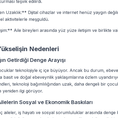
urması teşvik edilirdi.
n Uzaklık:** Dijital cihazlar ve internet henüz yaygın değil
el aktivitelerle meşguldü.
tişim:** Aile bireyleri arasında yüz yüze iletişim ve birlikte v
ükselişin Nedenleri
ağın Getirdiği Denge Arayışı
uklar teknolojiyle iç içe büyüyor. Ancak bu durum, ebev
a basit ve doğal ebeveynlik yaklaşımlarına özlem uyandırıyo
ndleri, teknoloji bağımlılığından uzak, daha dengeli bir çoc
 yeniden ilgi görüyor.
ilelerin Sosyal ve Ekonomik Baskıları
ç aileler, iş hayatı ve sosyal sorumluluklar arasında deng