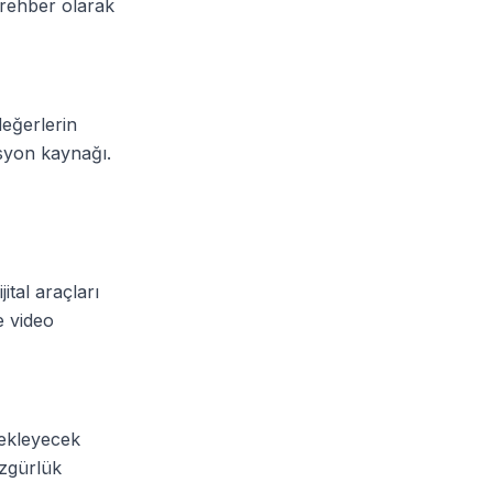
r rehber olarak
değerlerin
asyon kaynağı.
ital araçları
e video
tekleyecek
özgürlük