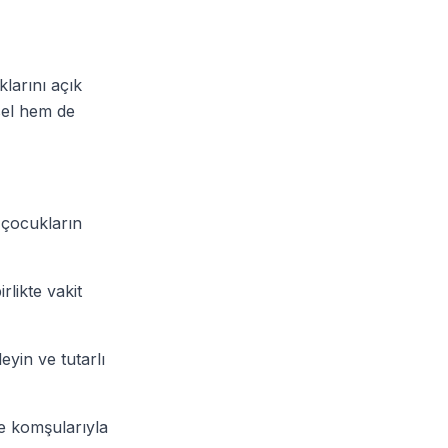
klarını açık
sel hem de
 çocukların
rlikte vakit
leyin ve tutarlı
ve komşularıyla