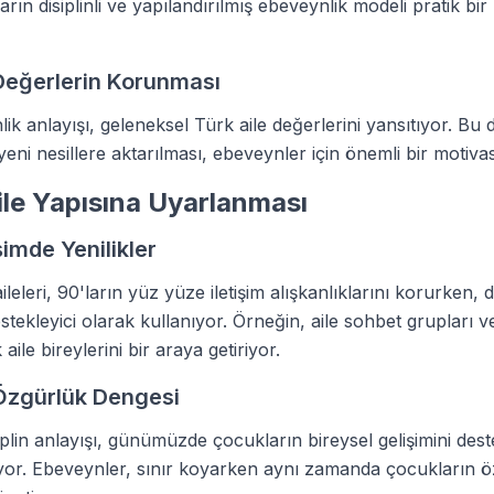
ların disiplinli ve yapılandırılmış ebeveynlik modeli pratik bi
 Değerlerin Korunması
ik anlayışı, geleneksel Türk aile değerlerini yansıtıyor. Bu 
eni nesillere aktarılması, ebeveynler için önemli bir motiv
ile Yapısına Uyarlanması
işimde Yenilikler
eleri, 90'ların yüz yüze iletişim alışkanlıklarını korurken, dij
estekleyici olarak kullanıyor. Örneğin, aile sohbet grupları v
aile bireylerini bir araya getiriyor.
 Özgürlük Dengesi
iplin anlayışı, günümüzde çocukların bireysel gelişimini des
liyor. Ebeveynler, sınır koyarken aynı zamanda çocukların 