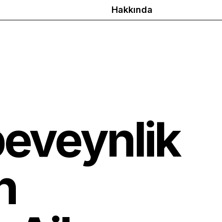
Hakkında
beveynlik
n