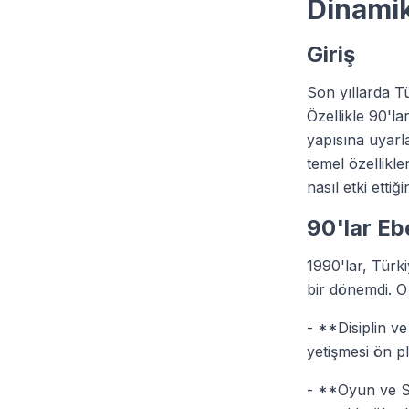
Dinamik
Giriş
Son yıllarda T
Özellikle 90'l
yapısına uyarl
temel özellikl
nasıl etki ettiğ
90'lar Eb
1990'lar, Türki
bir dönemdi. O
- **Disiplin ve
yetişmesi ön p
- **Oyun ve So