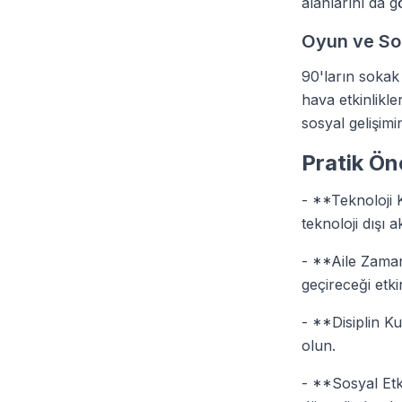
alanlarını da g
Oyun ve Sos
90'ların sokak 
hava etkinlikl
sosyal gelişimin
Pratik Ön
- **Teknoloji K
teknoloji dışı a
- **Aile Zamanı
geçireceği etki
- **Disiplin Kur
olun.
- **Sosyal Etk