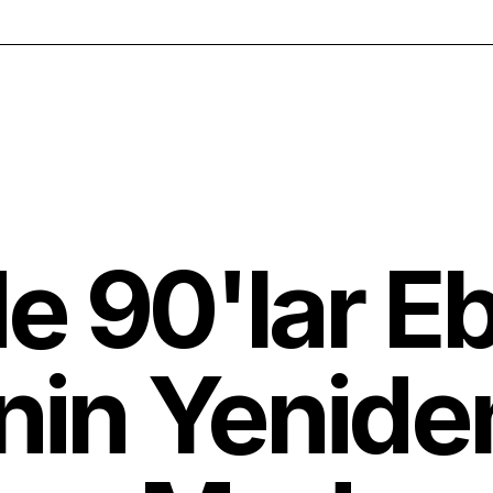
e 90'lar E
nin Yenide