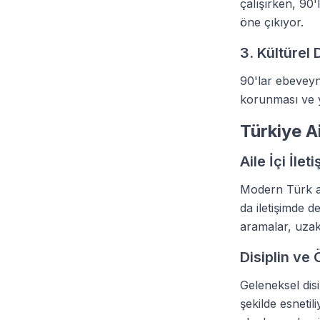
çalışırken, 90'
öne çıkıyor.
3. Kültürel
90'lar ebeveynl
korunması ve y
Türkiye A
Aile İçi İlet
Modern Türk ail
da iletişimde d
aramalar, uzak 
Disiplin ve
Geleneksel dis
şekilde esneti