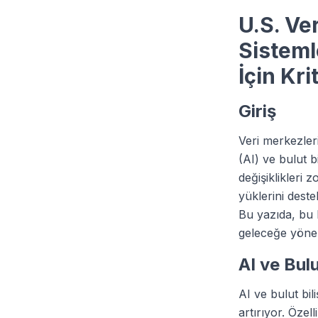
U.S. Ve
Sistemle
İçin Kri
Giriş
Veri merkezler
(AI) ve bulut b
değişiklikleri 
yüklerini dest
Bu yazıda, bu k
geleceğe yöneli
AI ve Bulu
AI ve bulut bil
artırıyor. Öze