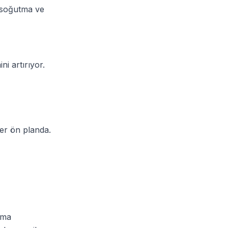
l soğutma ve
ni artırıyor.
ler ön planda.
tma