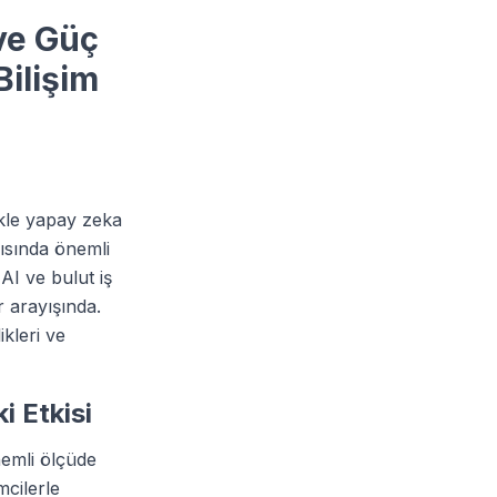
ve Güç
Bilişim
ikle yapay zeka
pısında önemli
AI ve bulut iş
r arayışında.
ikleri ve
i Etkisi
nemli ölçüde
mcilerle