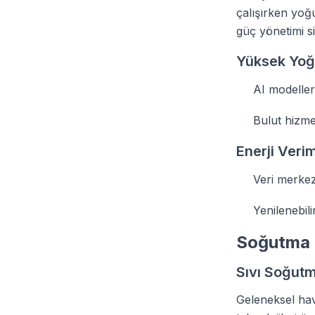
çalışırken yoğ
güç yönetimi s
Yüksek Yoğu
AI modelleri
Bulut hizmet
Enerji Verim
Veri merkez
Yenilenebil
Soğutma S
Sıvı Soğutm
Geleneksel hav