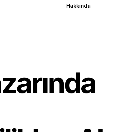
Hakkında
azarında