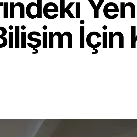
indeki Yenil
ilişim İçin 