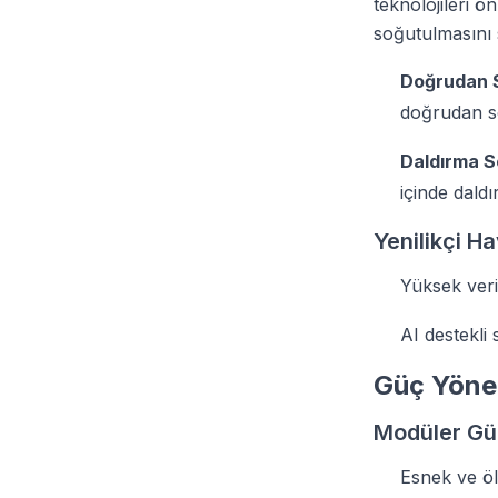
teknolojileri ö
soğutulmasını 
Doğrudan S
doğrudan s
Daldırma S
içinde daldı
Yenilikçi H
Yüksek verim
AI destekli
Güç Yönet
Modüler Güç
Esnek ve öl