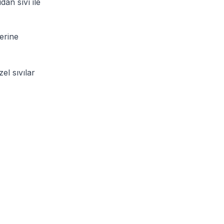
dan sıvı ile
erine
el sıvılar