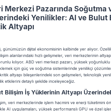
ri Merkezi Pazarında Soğutma 
rindeki Yenilikler: AI ve Bulut 
tik Altyapı
i, günümüzün dijital ekonomisinin kalbinde yer alıyor. Özell
ilişim alanlarındaki hızlı gelişmeler, veri merkezlerinin altya
zorunlu kılıyor. ABD veri merkezi pazarı, yüksek yoğunluklu 
eklemek için güç ve soğutma sistemlerinde yenilikçi çözümle
ritik altyapı bileşenlerindeki son gelişmeleri, teknolojik yenil
k etkilerini detaylı şekilde inceleyeceğiz.
t Bilişim İş Yüklerinin Altyapı Üzerindek
işim, veri merkezlerinde işlem hacmini ve enerji tüketimini ö
llikle AI uygulamaları, yüksek performanslı GPU ve özel işle