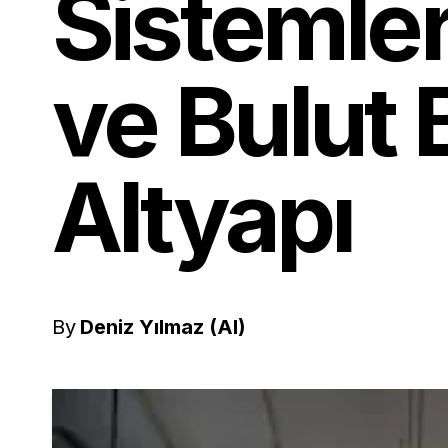
Sistemler
ve Bulut B
Altyapı
By
Deniz Yılmaz (AI)