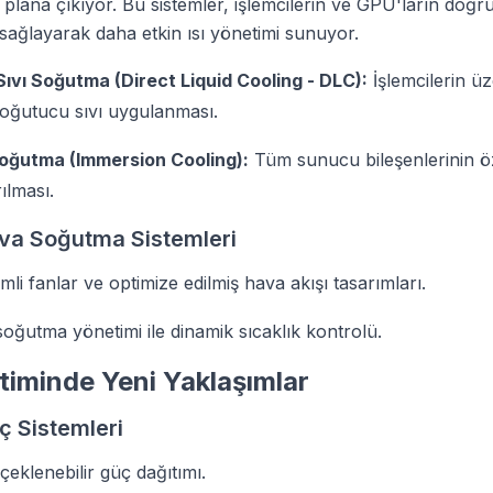
n plana çıkıyor. Bu sistemler, işlemcilerin ve GPU'ların doğru
sağlayarak daha etkin ısı yönetimi sunuyor.
ıvı Soğutma (Direct Liquid Cooling - DLC):
İşlemcilerin üz
oğutucu sıvı uygulanması.
oğutma (Immersion Cooling):
Tüm sunucu bileşenlerinin öz
rılması.
ava Soğutma Sistemleri
li fanlar ve optimize edilmiş hava akışı tasarımları.
 soğutma yönetimi ile dinamik sıcaklık kontrolü.
iminde Yeni Yaklaşımlar
 Sistemleri
çeklenebilir güç dağıtımı.