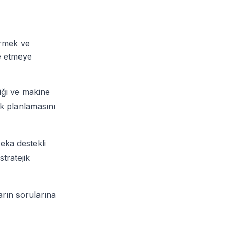
ürmek ve
e etmeye
iği ve makine
k planlamasını
eka destekli
tratejik
arın sorularına