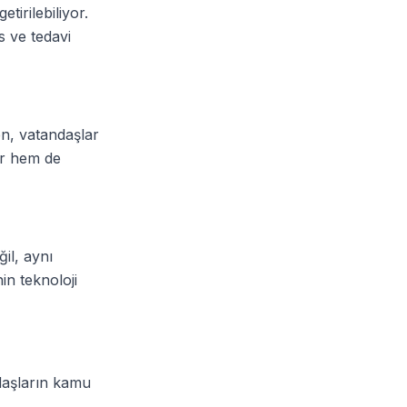
tirilebiliyor.
s ve tedavi
n, vatandaşlar
ar hem de
il, aynı
n teknoloji
ndaşların kamu