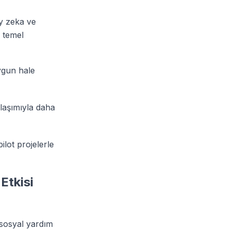
ay zeka ve
 temel
ygun hale
laşımıyla daha
lot projelerle
Etkisi
 sosyal yardım