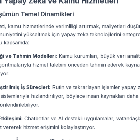
a Yapay Zeka ve Kamu Hizmetleri
üşümün Temel Dinamikleri
ti, kamu hizmetlerinde verimliliği artırmak, maliyetleri düş
niyetini yükseltmek için yapay zeka teknolojilerini entegr
Bu kapsamda:
iği ve Tahmin Modelleri:
Kamu kurumları, büyük veri analit
goritmalarıyla hizmet talebini önceden tahmin ederek kayna
iyor.
tirilmiş İş Süreçleri:
Rutin ve tekrarlayan işlemler yapay z
istemleriyle hızlandırılıyor, böylece insan kaynakları daha s
nlendirilebiliyor.
tkileşimi:
Chatbotlar ve AI destekli uygulamalar, vatandaşl
 vererek hizmet erişimini kolaylaştırıyor.