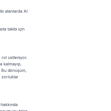
ibi alanlarda AI
ta takibi için
rol üstleniyor.
la kalmayıp,
r. Bu dönüşüm,
e zorluklar
 hakkında