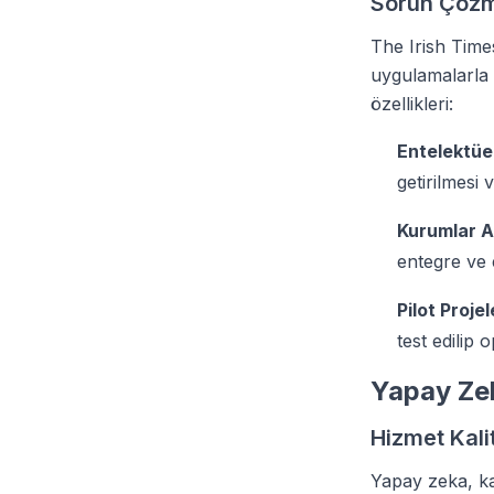
Sorun Çözm
The Irish Time
uygulamalarla 
özellikleri:
Entelektüe
getirilmesi
Kurumlar Ara
entegre ve 
Pilot Proje
test edilip 
Yapay Zek
Hizmet Kali
Yapay zeka, ka