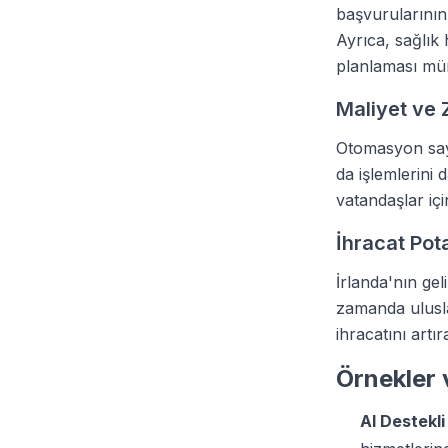
başvurularının 
Ayrıca, sağlık 
planlaması mü
Maliyet ve
Otomasyon saye
da işlemlerini
vatandaşlar iç
İhracat Pot
İrlanda'nın gel
zamanda ulusla
ihracatını art
Örnekler 
AI Destekli