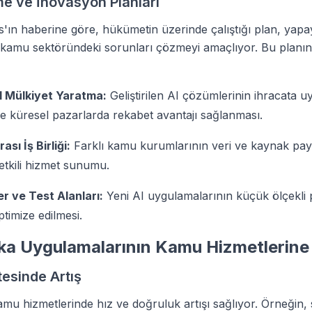
e ve İnovasyon Planları
s'ın haberine göre, hükümetin üzerinde çalıştığı plan, yap
kamu sektöründeki sorunları çözmeyi amaçlıyor. Bu planın
l Mülkiyet Yaratma:
Geliştirilen AI çözümlerinin ihracata u
 ve küresel pazarlarda rekabet avantajı sağlanması.
sı İş Birliği:
Farklı kamu kurumlarının veri ve kaynak pay
etkili hizmet sunumu.
ler ve Test Alanları:
Yeni AI uygulamalarının küçük ölçekli pi
optimize edilmesi.
a Uygulamalarının Kamu Hizmetlerine 
tesinde Artış
mu hizmetlerinde hız ve doğruluk artışı sağlıyor. Örneğin,