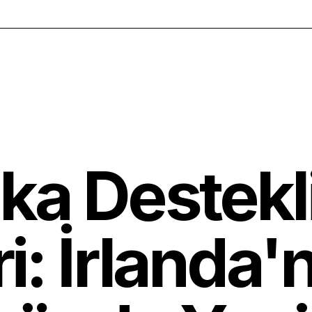
ka Destek
: İrlanda'nı