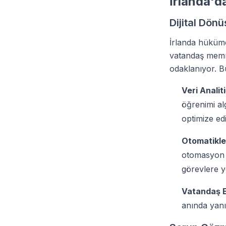
İrlanda'd
Dijital Dön
İrlanda hüküme
vatandaş memnu
odaklanıyor. 
Veri Analit
öğrenimi al
optimize ed
Otomatikleş
otomasyon s
görevlere yö
Vatandaş E
anında yanıt