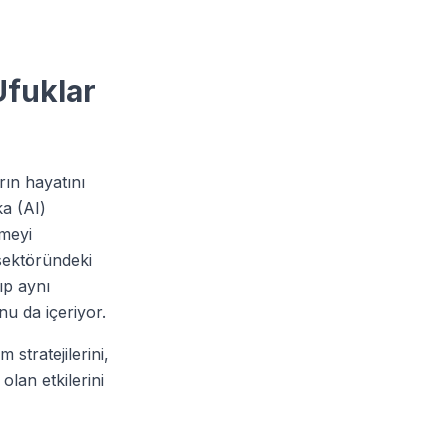
Ufuklar
rın hayatını
ka (AI)
rmeyi
sektöründeki
ıp aynı
u da içeriyor.
stratejilerini,
an etkilerini