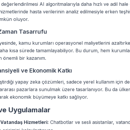
değerlendirilmesi AI algoritmalarıyla daha hızlı ve adil hale ge
hizmetlerinde hasta verilerinin analiz edilmesiyle erken teşhi
mkün oluyor.
 Zaman Tasarrufu
sinde, kamu kurumları operasyonel maliyetlerini azaltırke
 daha kısa sürede tamamlayabiliyor. Bu durum, hem kuruml
in önemli bir kazanım.
ansiyeli ve Ekonomik Katkı
iştirdiği yapay zeka çözümleri, sadece yerel kullanım için değ
rarası pazarlara sunulmak üzere tasarlanıyor. Bu da ülkeni
ırarak ekonomik büyümeye katkı sağlıyor.
ve Uygulamalar
 Vatandaş Hizmetleri:
Chatbotlar ve sesli asistanlar, vata