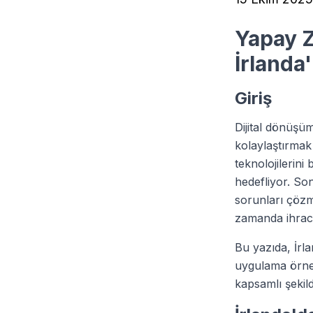
Yapay Z
İrlanda
Giriş
Dijital dönüşü
kolaylaştırmak 
teknolojilerin
hedefliyor. S
sorunları çözme
zamanda ihraca
Bu yazıda, İrla
uygulama örne
kapsamlı şekil